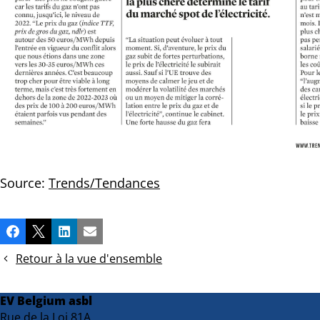
Source:
Trends/Tendances
Partager
Facebook
X
LinkedIn
Email
cette
Retour à la vue d'ensemble
publication!
EV Belgium asbl
Rue de la Loi 81A