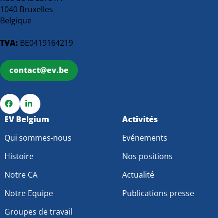
1040 Bruxelles
Belgique
TVA:
BE0419164219
contact@ev.be
Go
EV Belgium
Go
Activités
to
to
Qui sommes-nous
Evénements
Facebook
LinkedIn
Histoire
Nos positions
Notre CA
Actualité
Notre Equipe
Publications presse
Groupes de travail