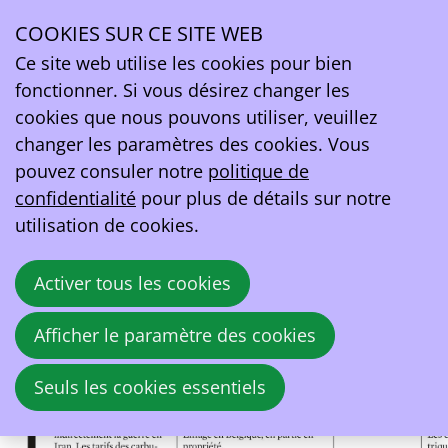
Trends/Tendances
COOKIES SUR CE SITE WEB
Ce site web utilise les cookies pour bien
Rouler en voiture est plus cher que jamais -
fonctionner. Si vous désirez changer les
Hausse des carburants : la voiture électrique
cookies que nous pouvons utiliser, veuillez
est-elle immunisée ?
changer les paramètres des cookies. Vous
pouvez consuler notre
politique de
2 avril 2026 à 08:00
confidentialité
pour plus de détails sur notre
Robert Van Apeldoorn
utilisation de cookies.
Activer tous les cookies
Afficher le paramètre des cookies
Seuls les cookies essentiels