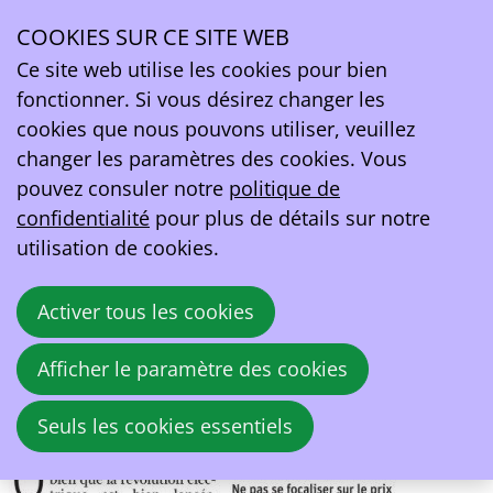
La Libre Belgique
COOKIES SUR CE SITE WEB
Ope
Ce site web utilise les cookies pour bien
47 voitures électriques immatriculées en
men
fonctionner. Si vous désirez changer les
Belgique en 2010... contre 145 000 en 2025
cookies que nous pouvons utiliser, veuillez
changer les paramètres des cookies. Vous
6 janvier 2026 à 19:00
pouvez consuler notre
politique de
Patrick Dath-Delcambe
confidentialité
pour plus de détails sur notre
utilisation de cookies.
Activer tous les cookies
Afficher le paramètre des cookies
Seuls les cookies essentiels