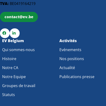
TVA:
BE0419164219
contact@ev.be
Go
EV Belgium
Go
Activités
to
to
Qui sommes-nous
Evénements
Facebook
LinkedIn
Histoire
Nos positions
Notre CA
Actualité
Notre Equipe
Publications presse
Groupes de travail
Statuts