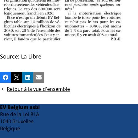
Source:
La Libre
Partager
Facebook
X
LinkedIn
Email
cette
Retour à la vue d'ensemble
publication!
EV Belgium asbl
Rue de la Loi 81A
1040 Bruxelles
Belgique