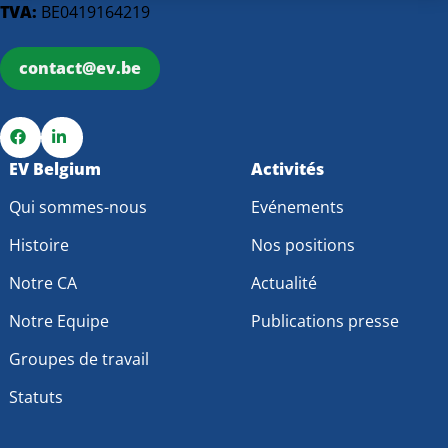
TVA:
BE0419164219
contact@ev.be
Go
EV Belgium
Go
Activités
to
to
Qui sommes-nous
Evénements
Facebook
LinkedIn
Histoire
Nos positions
Notre CA
Actualité
Notre Equipe
Publications presse
Groupes de travail
Statuts