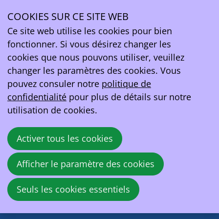
Paris March
COOKIES SUR CE SITE WEB
Ope
Ce site web utilise les cookies pour bien
"Un mauvais signal": l'Europe renonce à
men
fonctionner. Si vous désirez changer les
interdire les moteurs thermiques d'ici 2035
cookies que nous pouvons utiliser, veuillez
changer les paramètres des cookies. Vous
17 décembre 2025 à 23:00
pouvez consuler notre
politique de
Belga
confidentialité
pour plus de détails sur notre
utilisation de cookies.
Partager
Facebook
X
LinkedIn
Email
cette
Activer tous les cookies
Retour à la vue d'ensemble
publication!
Afficher le paramètre des cookies
EV Belgium asbl
Rue de la Loi 81A
Seuls les cookies essentiels
1040 Bruxelles
Belgique