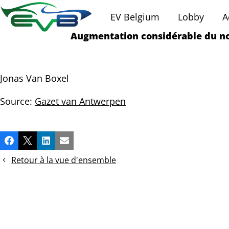
EV Belgium
Lobby
A
Augmentation considérable du no
Jonas Van Boxel
Source:
Gazet van Antwerpen
Partager
Facebook
X
LinkedIn
Email
cette
publication!
Retour à la vue d'ensemble