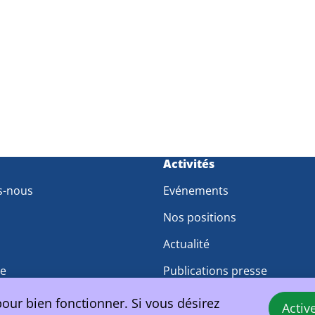
m
Activités
s-nous
Evénements
Nos positions
Actualité
pe
Publications presse
travail
pour bien fonctionner. Si vous désirez
Activ