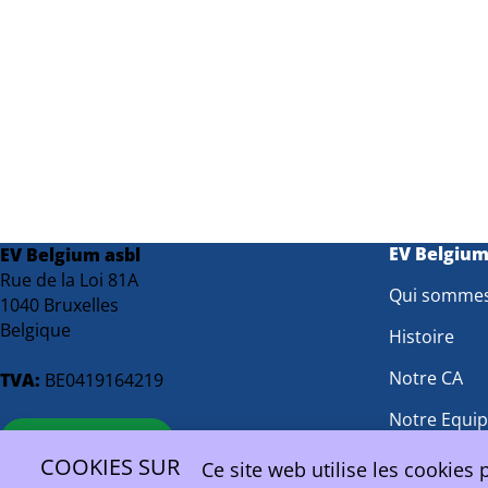
EV Belgiu
EV Belgium asbl
Rue de la Loi 81A
Qui somme
1040 Bruxelles
Belgique
Histoire
Notre CA
TVA:
BE0419164219
Notre Equi
contact@ev.be
Groupes de 
COOKIES SUR
Ce site web utilise les cookies 