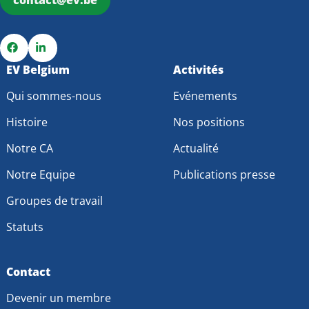
contact@ev.be
Go
EV Belgium
Go
Activités
to
to
Qui sommes-nous
Evénements
Facebook
LinkedIn
Histoire
Nos positions
Notre CA
Actualité
Notre Equipe
Publications presse
Groupes de travail
Statuts
Contact
Devenir un membre