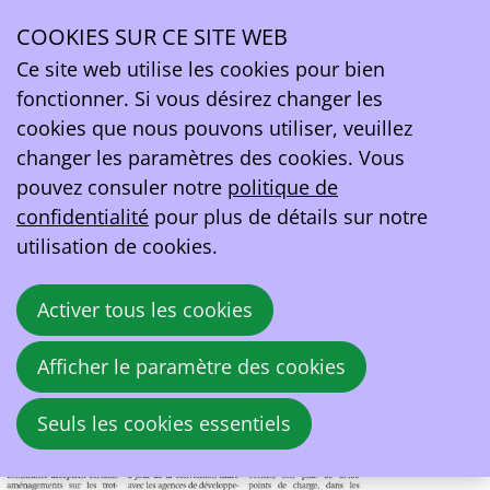
SudInfo
COOKIES SUR CE SITE WEB
Ope
Ce site web utilise les cookies pour bien
Recharge de véhicules électriques : la Belgique
men
fonctionner. Si vous désirez changer les
dépasse le cap des 100.000 bornes et se classe
cookies que nous pouvons utiliser, veuillez
dans le top 5 européen
changer les paramètres des cookies. Vous
pouvez consuler notre
politique de
18 août 2025 à 18:00
confidentialité
pour plus de détails sur notre
Belga
utilisation de cookies.
Activer tous les cookies
Afficher le paramètre des cookies
Seuls les cookies essentiels