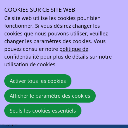
Knack
COOKIES SUR CE SITE WEB
Ope
Ce site web utilise les cookies pour bien
La Belgique ouvre la voie à la conduite électrique
men
fonctionner. Si vous désirez changer les
cookies que nous pouvons utiliser, veuillez
11 juin 2024 à 16:00
changer les paramètres des cookies. Vous
Brand Studio
pouvez consuler notre
politique de
Source:
confidentialité
Knack
pour plus de détails sur notre
utilisation de cookies.
Partager
Facebook
X
LinkedIn
Email
Activer tous les cookies
cette
Retour à la vue d'ensemble
publication!
Afficher le paramètre des cookies
EV Belgium asbl
Seuls les cookies essentiels
Rue de la Loi 81A
1040 Bruxelles
Belgique