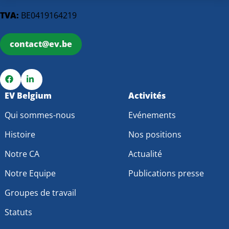
TVA:
BE0419164219
contact@ev.be
Go
EV Belgium
Go
Activités
to
to
Qui sommes-nous
Evénements
Facebook
LinkedIn
Histoire
Nos positions
Notre CA
Actualité
Notre Equipe
Publications presse
Groupes de travail
Statuts