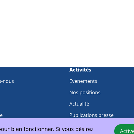
m
Activités
s-nous
Evénements
Nos positions
Actualité
pe
Publications presse
travail
pour bien fonctionner. Si vous désirez
Activ