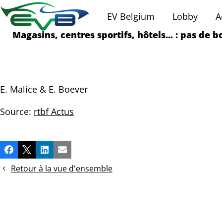
EV Belgium
Lobby
A
Magasins, centres sportifs, hôtels... : pas de 
E. Malice & E. Boever
Source:
rtbf Actus
Partager
Facebook
X
LinkedIn
Email
cette
publication!
Retour à la vue d'ensemble