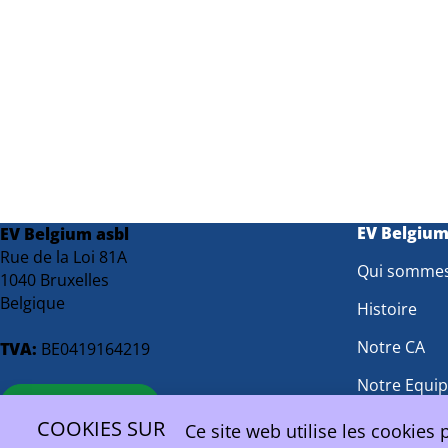
EV Belgiu
EV Belgium asbl
Rue de la Loi 81A
Qui somme
1040 Bruxelles
Belgique
Histoire
Notre CA
TVA:
BE0419164219
Notre Equi
contact@ev.be
Groupes de 
COOKIES SUR
Ce site web utilise les cookies 