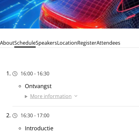
About
Schedule
Speakers
Location
Register
Attendees
16:00
-
16:30
Ontvangst
More information
16:30
-
17:00
Introductie