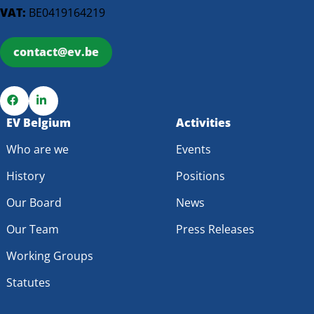
VAT:
BE0419164219
contact@ev.be
Go
EV Belgium
Go
Activities
to
to
Who are we
Events
Facebook
LinkedIn
History
Positions
Our Board
News
Our Team
Press Releases
Working Groups
Statutes