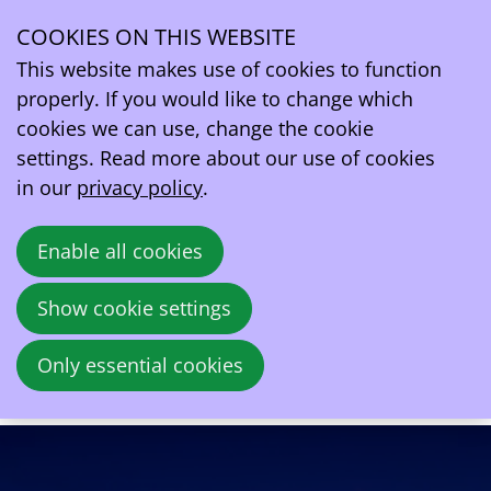
COOKIES ON THIS WEBSITE
Thu
03
This website makes use of cookies to function
Apr
properly. If you would like to change which
2025
cookies we can use, change the cookie
16:00
- 22:00
Holiday Inn Brussels Airport
settings. Read more about our use of cookies
Mobiliteit van de toekomst
in our
privacy policy
.
Eén jaar AFIR en één jaar REDII-register
Enable all cookies
Samen bieden we u een uniek platform om
Show cookie settings
de synergieën tussen mobiliteit en energie
te verkennen in de context van evoluerende
Only essential cookies
Europese regelgeving.