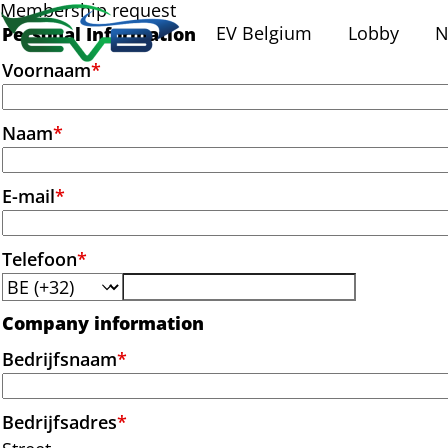
Membership request
EV Belgium
Lobby
N
Personal Information
Voornaam
*
Naam
*
E-mail
*
Telefoon
*
Company information
Bedrijfsnaam
*
Bedrijfsadres
*