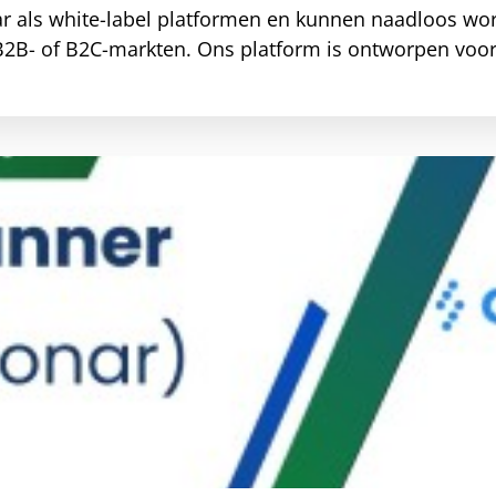
aar als white-label platformen en kunnen naadloos wo
op B2B- of B2C-markten. Ons platform is ontworpen voo
 en optimaliseert laadstations in heel Europa. Het on
 - zodat EV-bestuurders gemakkelijk en efficiënt k