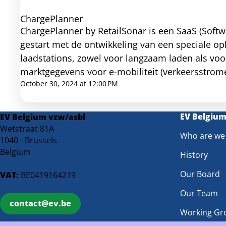
ChargePlanner
ChargePlanner by RetailSonar is een SaaS (Software
gestart met de ontwikkeling van een speciale op
laadstations, zowel voor langzaam laden als voor
marktgegevens voor e-mobiliteit (verkeersstrome
geavanceerde voorspellende modellen die het 
October 30, 2024 at 12:00 PM
kunnen voorspellen. Dit helpt CPO's in heel Euro
EV Belgiu
EV Belgium vzw/asbl
Wetstraat 81A
Who are we
1040 - Brussels
Belgium
History
Our Board
VAT:
BE0419164219
Our Team
contact@ev.be
Working Gr