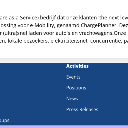
 as a Service) bedrijf dat onze klanten 'the next level
lossing voor e-Mobility, genaamd ChargePlanner. Deze 
 (ultra)snel laden voor auto's en vrachtwagens.Onze s
n, lokale bezoekers, elektriciteitsnet, concurrentie,
gebruik van bestaande en toekomstige oplaadpunten 
pa om te investeren in de juiste locaties.
m
Activities
Events
Positions
News
Press Releases
oups