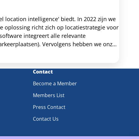
 location intelligence' biedt. In 2022 zijn we
oplossing richt zich op locatiestrategie voor
oftware integreert alle relevante
 parkeerplaatsen). Vervolgens hebben we onze
met de hoogst mogelijke nauwkeurigheid
Contact
Become a Member
Members List
Press Contact
Contact Us