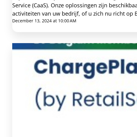
Service (CaaS). Onze oplossingen zijn beschikb
activiteiten van uw bedrijf, of u zich nu richt 
Service Providers (eMSP's) en verbindt, beheert
December 13, 2024 at 10:00 AM
werkplekken, woongebouwen of openbare ruimtes