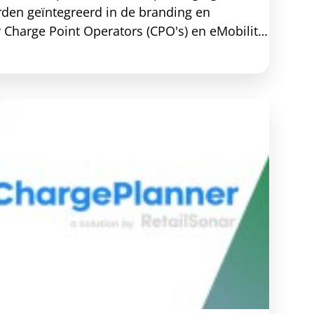
rden geïntegreerd in de branding en
r Charge Point Operators (CPO's) en eMobility
dersteunt verschillende omgevingen -
unnen opladen.