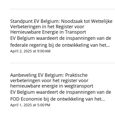
opzichte van het EU-gemiddelde. Dit is het
gevolg van een gebrek aan belangrijke
beleidsstimulansen in België, die in andere EU-
Standpunt EV Belgium: Noodzaak tot Wettelijke
landen wel bestaan. Dit rapport heeft als
Verbeteringen in het Register voor
Hernieuwbare Energie in Transport
hoofddoel een korte, maar volledige
EV Belgium waardeert de inspanningen van de
vergelijkende analyse te geven van de
federale regering bij de ontwikkeling van het
bestaande markt voor emissievrije
Register voor Hernieuwbare Energie in
April 2, 2025 at 9:00 AM
bestelwagens, en tegelijkertijd verschillende
Transport. Wij erkennen het belang van dit
beleidsaanbevelingen te formuleren die deze
register in het kader van de omzetting van de
markt vooruit kunnen helpen.
RED II(I)-richtlijn en de verduurzaming van de
Aanbeveling EV Belgium: Praktische
transportsector. Het systeem stimuleert het
verbeteringen voor het register voor
hernieuwbare energie in wegtransport
gebruik van hernieuwbare energiebronnen ten
EV Belgium waardeert de inspanningen van de
opzichte van fossiele brandstoffen in mobiliteit
FOD Economie bij de ontwikkeling van het
en draagt zo bij aan een groenere mobiliteit in
Register voor Hernieuwbare Energie in
April 1, 2025 at 5:00 PM
België. Sinds januari 2024 is het register
Transport. Wij erkennen ten volle het belang
operationeel en wordt het reeds actief gebruikt