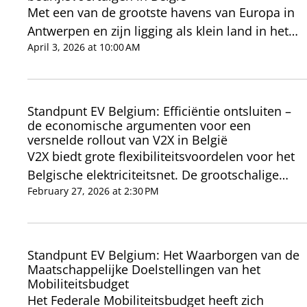
the transition to electric mobility and the
Wallonia, which is very problematic for the
Met een van de grootste havens van Europa in
broader societal shift toward low-emission
energy transition. Grid constraints may in no
Antwerpen en zijn ligging als klein land in het
energy.
case slow down electrification or EV adoption.
hart van Europa is België van oudsher een
April 3, 2026 at 10:00 AM
logistiek knooppunt en een doorvoerland. De
overgang naar emissievrije logistiek vormt
daarom een cruciale uitdaging voor de
Standpunt EV Belgium: Efficiëntie ontsluiten –
Belgische economie.
de economische argumenten voor een
versnelde rollout van V2X in België
V2X biedt grote flexibiliteitsvoordelen voor het
Belgische elektriciteitsnet. De grootschalige
uitrol van V2X-technologie zal sneller
February 27, 2026 at 2:30 PM
plaatsvinden dan verwacht door EU-regelgeving
zoals AFIR, EPBD en EMD, terwijl het net snel
meer flexibiliteit nodig zal hebben nu er
Standpunt EV Belgium: Het Waarborgen van de
congestie begint op te treden. V2X biedt een
Maatschappelijke Doelstellingen van het
Mobiliteitsbudget
efficiënte, gedecentraliseerde,
Het Federale Mobiliteitsbudget heeft zich
consumentgerichte oplossing. We schatten dat