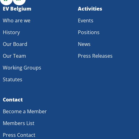
laadpleinen op een correcte wijze te realiseren.
Go
EV Belgium
Go
Activities
to
to
Who are we
Events
Facebook
LinkedIn
History
Positions
Our Board
News
Our Team
Press Releases
Working Groups
Statutes
Contact
Become a Member
Members List
Press Contact