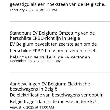
gevestigd als een hoeksteen van de Belgische
het gebruik van V2X het Belgische
strategie om de bedrijfsvloot te vergroenen en
February 26, 2026 at 5:00 PM
elektriciteitssysteem een besparing van maar
een 'modal shift' teweeg te brengen. EV Belgium
liefst 250 miljoen euro per jaar kan opleveren
ondersteunt het Mobiliteitsbudget in deze als
en kan helpen om de kapitaaluitgaven met
een essentieel instrument ten gunste van
ongeveer 0,9 tot 2 miljard euro te verminderen,
Standpunt EV Belgium: Omzetting van de
duurzame mobiliteit. Wij uiten echter onze grote
herschikte EPBD-richtlijn in België
uitgaande van realistische veronderstellingen.
bezorgdheid over nieuwe regels en
EV Belgium beveelt ten zeerste aan om de
interpretaties – specifiek met betrekking tot de
herschikte EPBD tijdig om te zetten in het
"cash-out"-optie en het gebruik van het budget
belang van gebruikers, de EV-sector en
December 18, 2025 at 10:00 AM
voor huur- of leningen. Wij zijn van mening dat
overheidsinstanties.
deze mechanismen de effectiviteit van deze
maatregel voor het milieu verwateren en een
negatieve impact hebben op de transitie naar
Aanbevelingen EV Belgium: Elektrische
bestelwagens in België
duurzame mobiliteitsoplossingen.
De elektrificatie van bestelwagens verloopt in
België trager dan in de meeste andere EU-
landen, met een achterstand van 40 % ten
August 7, 2025 at 11:00 AM