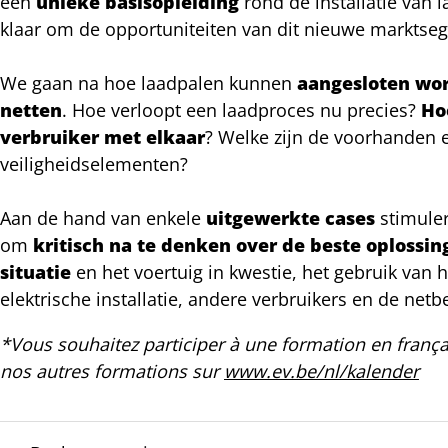
een
unieke basisopleiding
rond de installatie van 
klaar om de opportuniteiten van dit nieuwe marktseg
We gaan na hoe laadpalen kunnen
aangesloten wor
netten
. Hoe verloopt een laadproces nu precies?
Ho
verbruiker met elkaar
? Welke zijn de voorhanden 
veiligheidselementen?
Aan de hand van enkele
uitgewerkte cases
stimule
om
kritisch na te denken over de beste oplossin
situatie
en het voertuig in kwestie, het gebruik van 
elektrische installatie, andere verbruikers en de netbe
*Vous souhaitez participer à une formation en françai
nos autres formations sur
www.ev.be/nl/kalender