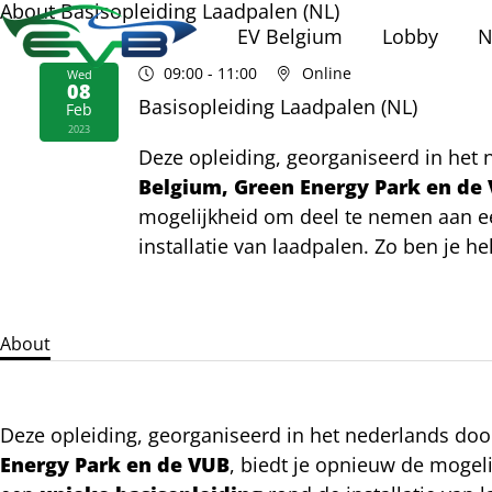
About Basisopleiding Laadpalen (NL)
EV Belgium
Lobby
N
09:00
- 11:00
Online
Wed
08
Basisopleiding Laadpalen (NL)
Feb
2023
Deze opleiding, georganiseerd in het
Belgium, Green Energy Park en de
mogelijkheid om deel te nemen aan 
installatie van laadpalen. Zo ben je h
van dit nieuwe marktsegment ten volle
About
Deze opleiding, georganiseerd in het nederlands do
Energy Park en de VUB
, biedt je opnieuw de mogel