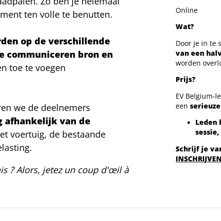
laadpalen. Zo ben je helemaal
Online
ment ten volle te benutten.
Wat?
den op de verschillende
Door je in te 
e communiceren bron en
van een hal
worden overlo
en toe te voegen
Prijs?
EV Belgium-l
ren we de deelnemers
een
serieuze
g afhankelijk van de
Leden 
sessie
,
het voertuig, de bestaande
lasting.
Schrijf je v
INSCHRIJVE
s ? Alors, jetez un coup d'œil à