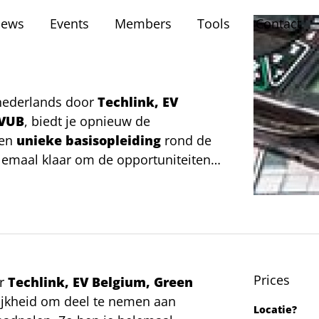
ews
Events
Members
Tools
Contact
 nederlands door
Techlink, EV
 VUB
, biedt je opnieuw de
een
unieke basisopleiding
rond de
elemaal klaar om de opportuniteiten
 te benutten.
Prices
or
Techlink, EV Belgium, Green
ijkheid om deel te nemen aan
Locatie?