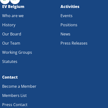
Go
EV Belgium
Go
Activities
to
to
Who are we
Events
Facebook
LinkedIn
History
Positions
Our Board
News
Our Team
Press Releases
Working Groups
Statutes
Contact
Become a Member
Members List
Press Contact