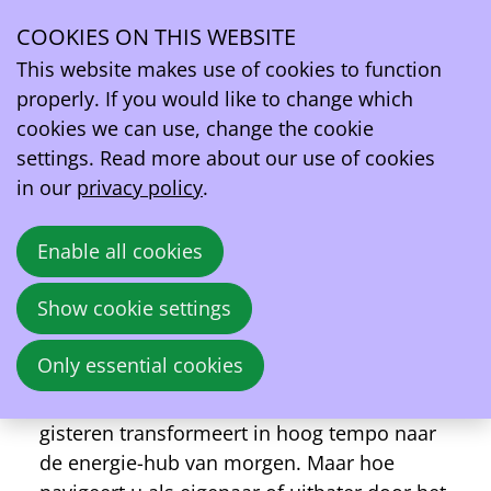
About Future-Proof Stations: energie, veiligheid en
rendement onder één dak
COOKIES ON THIS WEBSITE
This website makes use of cookies to function
properly. If you would like to change which
Thu
26
cookies we can use, change the cookie
2026
Mar
settings. Read more about our use of cookies
in our
privacy policy
.
16:00
- 22:00
Hilton Garden Inn (Brussels Airport Hotel)
Enable all cookies
Future-Proof Stations: energie, veiligheid en
rendement onder één dak
Show cookie settings
Van traditionele tankstations naar
geïntegreerde energie-hubs.
Only essential cookies
De transitie is ingezet. Het tankstation van
gisteren transformeert in hoog tempo naar
de energie-hub van morgen. Maar hoe