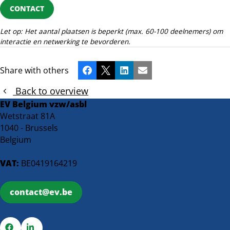
CONTACT
Let op: Het aantal plaatsen is beperkt (max. 60-100 deelnemers) om
interactie en netwerking te bevorderen.
Share with others
Facebook
X
LinkedIn
Email
Back to overview
EV Belgium vzw/asbl
Wetstraat 81A
1040 - Brussels
Belgium
VAT:
BE0419164219
contact@ev.be