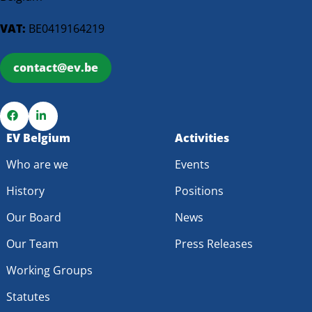
VAT:
BE0419164219
contact@ev.be
Go
EV Belgium
Go
Activities
to
to
Who are we
Events
Facebook
LinkedIn
History
Positions
Our Board
News
Our Team
Press Releases
Working Groups
Statutes