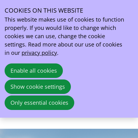
About EVB New Year's Reception
COOKIES ON THIS WEBSITE
This website makes use of cookies to function
Tue
27
properly. If you would like to change which
2026
Jan
cookies we can use, change the cookie
settings. Read more about our use of cookies
18:00
- 22:00
Holiday Inn Brussels Airport
in our
privacy policy
.
EVB New Year's Reception
Enable all cookies
Start het nieuwe jaar samen met EV
Belgium! Op 27 januari 2026 nodigen we u
Show cookie settings
uit voor onze Nieuwjaarsreceptie, een avond
vol inspirerende sprekers, toekomstvisies
Only essential cookies
voor 2026 en netwerkmogelijkheden met
leden en stakeholders.