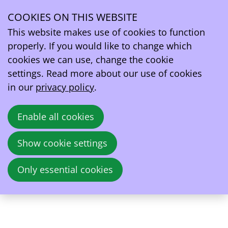
About Congres Laadinfra '26
COOKIES ON THIS WEBSITE
This website makes use of cookies to function
Tue
10
properly. If you would like to change which
2026
Feb
cookies we can use, change the cookie
settings. Read more about our use of cookies
09:00
- 18:00
SQUARE Brussels
in our
privacy policy
.
Congres Laadinfra '26
Enable all cookies
Le congrès Laadinfra est le lieu de rencontre
par excellence pour les professionnels qui
Show cookie settings
s'occupent d'infrastructures de recharge.
Venez rencontrer plus de 400 collègues du
Only essential cookies
secteur pour discuter des dernières
évolutions.