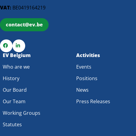
VAT:
BE0419164219
contact@ev.be
Go
EV Belgium
Go
Activities
to
to
Who are we
Events
Facebook
LinkedIn
History
Positions
Our Board
News
Our Team
Press Releases
Working Groups
Statutes