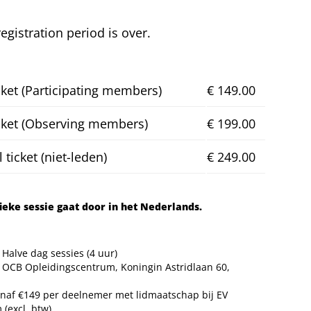
registration period is over.
cket (Participating members)
€ 149.00
cket (Observing members)
€ 199.00
ticket (niet-leden)
€ 249.00
fieke sessie gaat door in het Nederlands.
 Halve dag sessies (4 uur)
: OCB Opleidingscentrum, Koningin Astridlaan 60,
vanaf €149 per deelnemer met lidmaatschap bij EV
 (excl. btw)