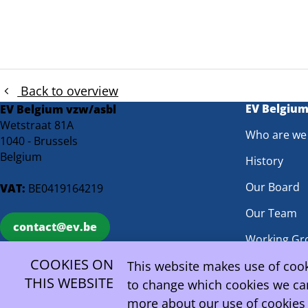
Back to overview
EV Belgiu
EV Belgium vzw/asbl
Wetstraat 81A
Who are we
1040 - Brussels
Belgium
History
Our Board
VAT:
BE0419164219
Our Team
contact@ev.be
Working Gr
COOKIES ON
Statutes
This website makes use of cooki
THIS WEBSITE
to change which cookies we can
more about our use of cookies