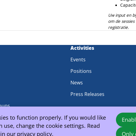
Capacit
Uw input en bi
om de sessies 
registratie.
m
Activities
Events
Positions
News
Press Releases
oups
es to function properly. If you would like
Enabl
 use, change the cookie settings. Read
 in our
privacy policy
.
Only 