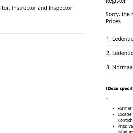
Register
itor, Instructor and Inspector
Sorry, the 
Prices
1. Ledenti
2. Ledenti
3. Normaal 
! Deze speci
--
Format:
Locatie
Kontich
Prijs: 
Belgium