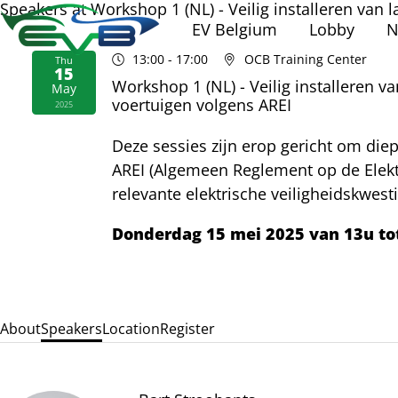
Speakers at Workshop 1 (NL) - Veilig installeren van 
EV Belgium
Lobby
N
13:00
- 17:00
OCB Training Center
Thu
15
Workshop 1 (NL) - Veilig installeren v
May
voertuigen volgens AREI
2025
Deze sessies zijn erop gericht om die
AREI (Algemeen Reglement op de Elektr
relevante elektrische veiligheidskwesti
Donderdag 15 mei 2025 van 13u to
About
Speakers
Location
Register