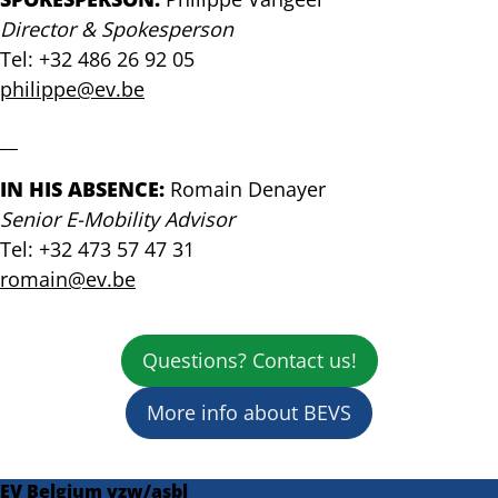
ingebruikname
Director & Spokesperson
van
Tel: +32 486 26 92 05
de
eerste
philippe@ev.be
van
3.165
__
publieke
laadpalen
IN HIS ABSENCE:
Romain Denayer
Senior E-Mobility Advisor
Tel: +32 473 57 47 31
romain@ev.be
Questions? Contact us!
More info about BEVS
EV Belgium vzw/asbl