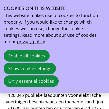
Persbericht – 20.000 extra laadpunten in 6 maanden
tijd: Belgische laadpalensector zet ijzersterke groei
COOKIES ON THIS WEBSITE
voort in 2026
This website makes use of cookies to function
properly. If you would like to change which
Elektrisch is tevens voor
cookies we can use, change the cookie
settings. Read more about our use of cookies
het eerst de bestverkochte
in our
privacy policy
.
motorisatie
Enable all cookies
Show cookie settings
Brussel, 9 juli 2026. – De Belgische laadpalensector
Only essential cookies
kende opnieuw een eerste halfjaar met ijzersterke
groei, ook in Wallonië. Eind juni waren er in ons land
126,045 publieke laadpunten voor elektrische
voertuigen beschikbaar, een toename van bijna
20.000 laadpunten ten opzichte van eind 2025.