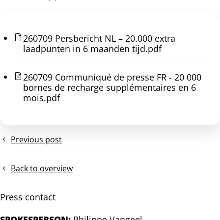
post!
260709 Persbericht NL – 20.000 extra
laadpunten in 6 maanden tijd.pdf
260709 Communiqué de presse FR - 20 000
bornes de recharge supplémentaires en 6
mois.pdf
Previous post
Persbericht
–
Wallonië:
Back to overview
EV
Belgium
Press contact
verwelkomt
de
SPOKESPERSON:
Philippe Vangeel