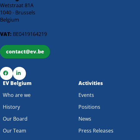
Wetstraat 81A
1040 - Brussels
Belgium
VAT:
BE0419164219
contact@ev.be
Go
EV Belgium
Go
Activities
to
to
Who are we
Events
Facebook
LinkedIn
History
Positions
Our Board
News
Our Team
Press Releases