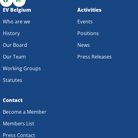
Go
EV Belgium
Go
Activities
to
to
Who are we
Events
Facebook
LinkedIn
History
Positions
Our Board
News
Our Team
Press Releases
Working Groups
Statutes
Contact
Become a Member
Members List
Press Contact