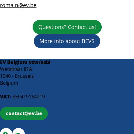
romain@ev.be
Questions? Contact us!
More info about BEVS
EV Belgium vzw/asbl
Wetstraat 81A
1040 - Brussels
Belgium
VAT:
BE0419164219
contact@ev.be