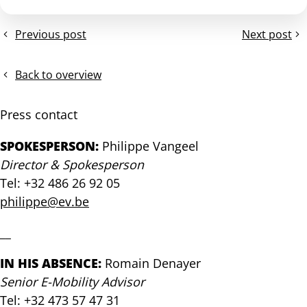
Previous post
Next post
Persbericht:
Persbericht
België
–
mag
Een
Back to overview
nu
half
niet
miljoen
Press contact
twijfelen
keer
over
elektrisch:
SPOKESPERSON:
Philippe Vangeel
2035
Belgisch
Director & Spokesperson
wagenpark
Tel: +32 486 26 92 05
bereikt
opnieuw
philippe@ev.be
een
belangrijke
__
mijlpaal
IN HIS ABSENCE:
Romain Denayer
Senior E-Mobility Advisor
Tel: +32 473 57 47 31