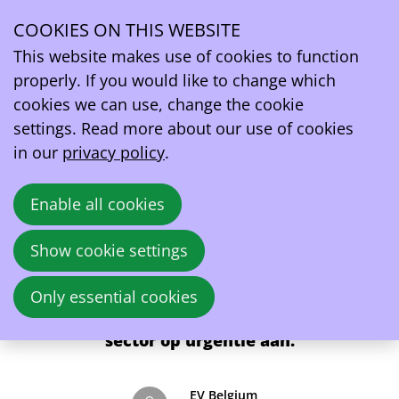
Persconferentie: EV-sector kent opnieuw een
belangrijk groei-jaar ondanks uitdagende
COOKIES ON THIS WEBSITE
omstandigheden
This website makes use of cookies to function
properly. If you would like to change which
Vandaag presenteerde EV Belgium, de federatie
cookies we can use, change the cookie
voor zero-emissie
mobiliteit, de marktcijfers
settings. Read more about our use of cookies
voor 2025 en de vooruitzichten voor 2026. De
in our
privacy policy
.
conclusie is tweeledig:
terwijl de uitrol van
laadinfrastructuur in België een
Enable all cookies
indrukwekkende vlucht neemt, blijft de
verkoop van elektrische voertuigen (EV’s)
Show cookie settings
ondanks groei hangen onder het potentieel door
onzekerheid in de markt. Vooral voor private
Only essential cookies
kopers, bestelwagens en vrachtwagens duidt de
sector op urgentie aan.
EV Belgium