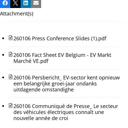
Share
Facebook
X
LinkedIn
Email
this
Attachment(s)
post!
260106 Press Conference Slides (1).pdf
260106 Fact Sheet EV Belgium - EV Markt
Marché VE.pdf
260106 Persbericht_ EV-sector kent opnieuw
een belangrijke groei-jaar ondanks
uitdagende omstandighe
260106 Communiqué de Presse_ Le secteur
des véhicules électriques connaît une
nouvelle année de croi