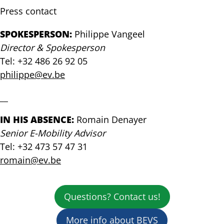
op
tot
Press contact
de
nieuwe
plank
voorzitter
SPOKESPERSON:
Philippe Vangeel
van
Director & Spokesperson
EV
Tel: +32 486 26 92 05
Belgium
philippe@ev.be
__
IN HIS ABSENCE:
Romain Denayer
Senior E-Mobility Advisor
Tel: +32 473 57 47 31
romain@ev.be
Questions? Contact us!
More info about BEVS