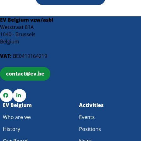
EV Belgium vzw/asbl
Wetstraat 81A
1040 - Brussels
Belgium
VAT:
BE0419164219
contact@ev.be
Go
EV Belgium
Go
Activities
to
to
Who are we
Events
Facebook
LinkedIn
History
Positions
Our Board
News