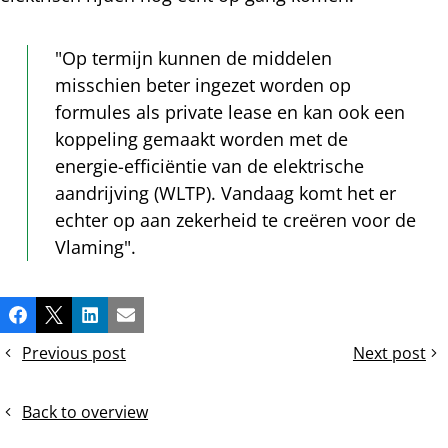
"Op termijn kunnen de middelen
misschien beter ingezet worden op
formules als private lease en kan ook een
koppeling gemaakt worden met de
energie-efficiëntie van de elektrische
aandrijving (WLTP). Vandaag komt het er
echter op aan zekerheid te creëren voor de
Vlaming".
Share
Facebook
X
LinkedIn
Email
this
Previous post
Next post
post!
Persbericht:
Persbericht:
Laadinfrastructuur:
Bart
veel
Massin
Back to overview
werk
benoemd