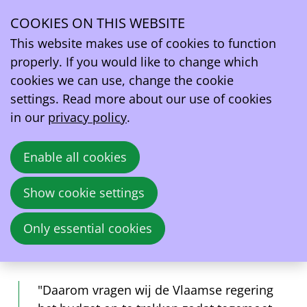
Persbericht: EV Belgium vraagt snelle uitvoering
premiesysteem
COOKIES ON THIS WEBSITE
Ope
This website makes use of cookies to function
men
properly. If you would like to change which
EV Belgium roept de Vlaamse regering op om de
cookies we can use, change the cookie
plannen rond een premie voor de aankoop van EV’s
settings. Read more about our use of cookies
op korte termijn uit te rollen. Vlamingen lopen
in our
privacy policy
.
duidelijk warm voor de premie, en dat is goed
nieuws. Heel wat bestelbonnen zijn getekend, ervan
uit gaande dat de premie er komt. We mogen
Enable all cookies
mensen die de stap willen zetten naar het elektrisch
rijden niet ontmoedigen.
Show cookie settings
Only essential cookies
EV Belgium
February 6, 2024
"Daarom vragen wij de Vlaamse regering