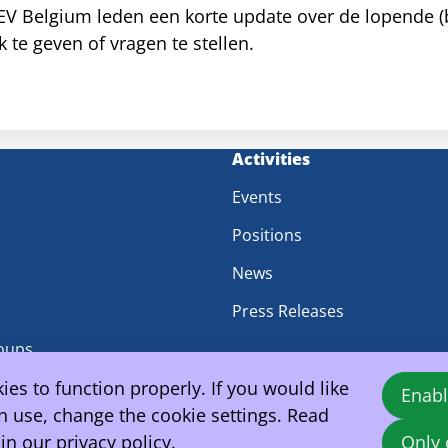
EV Belgium leden een korte update over de lopende (b
te geven of vragen te stellen.
m
Activities
Events
Positions
News
Press Releases
oups
es to function properly. If you would like
Enabl
 use, change the cookie settings. Read
 in our
privacy policy
.
Only 