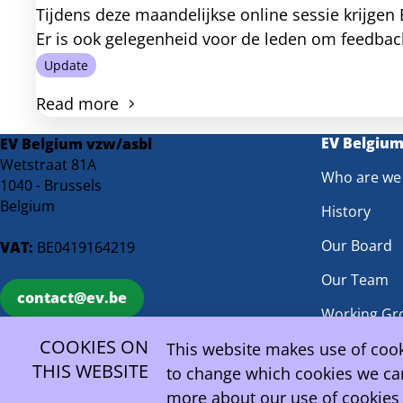
Tijdens deze maandelijkse online sessie krijgen 
Er is ook gelegenheid voor de leden om feedback 
Update
Read more
EV Belgiu
EV Belgium vzw/asbl
Wetstraat 81A
Who are we
1040 - Brussels
Belgium
History
Our Board
VAT:
BE0419164219
Our Team
contact@ev.be
Working Gr
COOKIES ON
Statutes
This website makes use of cooki
THIS WEBSITE
to change which cookies we can
more about our use of cookies