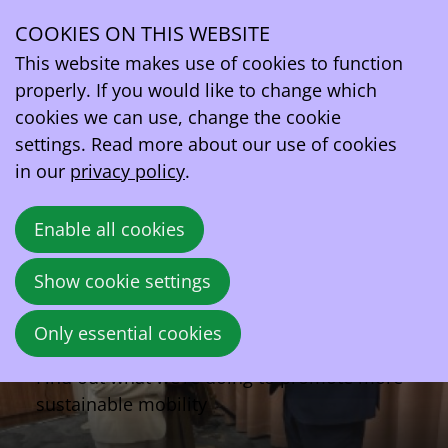
Empowering Zero Emission
Mobility
COOKIES ON THIS WEBSITE
Ope
This website makes use of cookies to function
men
The Belgian Federation for Zero Emission
properly. If you would like to change which
Mobility
cookies we can use, change the cookie
settings. Read more about our use of cookies
in our
privacy policy
.
Enable all cookies
Show cookie settings
Only essential cookies
Lobby
Find out what we’re doing to promote more
sustainable mobility