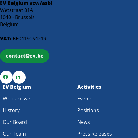
EV Belgium vzw/asbl
Wetstraat 81A
1040 - Brussels
Belgium
VAT:
BE0419164219
contact@ev.be
Go
EV Belgium
Go
Activities
to
to
Who are we
Events
Facebook
LinkedIn
History
Positions
Our Board
News
Our Team
Press Releases