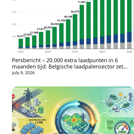
Persbericht – 20.000 extra laadpunten in 6
maanden tijd: Belgische laadpalensector zet
ijzersterke groei voort in 2026
July 9, 2026