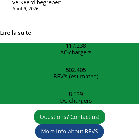
verkeerd begrepen
April 9, 2026
Lire la suite
117.488
AC-chargers
503.476
BEV's (estimated)
8.557
DC-chargers
Questions? Contact us!
More info about BEVS