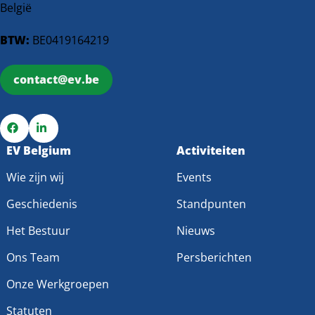
België
BTW:
BE0419164219
contact@ev.be
Ga
EV Belgium
Ga
Activiteiten
naar
naar
Wie zijn wij
Events
Facebook
LinkedIn
Geschiedenis
Standpunten
Het Bestuur
Nieuws
Ons Team
Persberichten
Onze Werkgroepen
Statuten