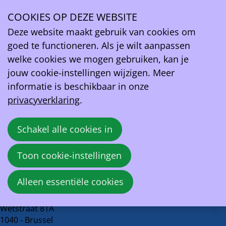
Fleet.be
COOKIES OP DEZE WEBSITE
Ope
Deze website maakt gebruik van cookies om
België tikt 100.000 publieke laadpunten aan en
men
goed te functioneren. Als je wilt aanpassen
is ambitieus voor 2030
welke cookies we mogen gebruiken, kan je
jouw cookie-instellingen wijzigen. Meer
21 augustus 2025 om 09:00
informatie is beschikbaar in onze
Mika Tuyaerts
privacyverklaring
.
Bron:
Fleet.be
Schakel alle cookies in
Deel
Facebook
X
LinkedIn
E-mail
Toon cookie-instellingen
dit
Terug naar overzicht
bericht
Alleen essentiële cookies
EV Belgium vzw
Wetstraat 81A
1040 - Brussel