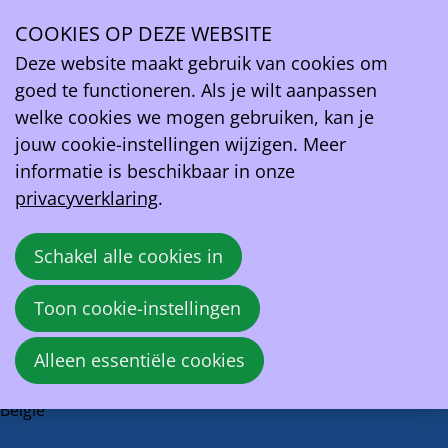
Inloggen
COOKIES OP DEZE WEBSITE
Inloggen
Ope
Deze website maakt gebruik van cookies om
E-mailadres
men
goed te functioneren. Als je wilt aanpassen
welke cookies we mogen gebruiken, kan je
Wachtwoord
jouw cookie-instellingen wijzigen. Meer
informatie is beschikbaar in onze
Wachtwoord weergeven
privacyverklaring
.
Wachtwoord vergeten?
Schakel alle cookies in
Inloggen
Toon cookie-instellingen
EV Belgium vzw
Alleen essentiële cookies
Wetstraat 81A
1040 - Brussel
België