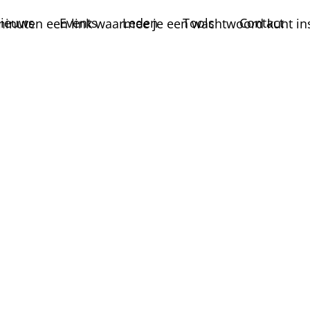
ieuws
Events
Leden
Tools
Contact
 minuten een link waarmee je een wachtwoord kunt ins