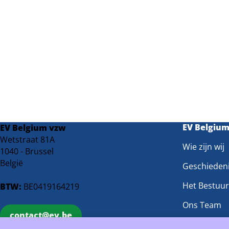
EV Belgiu
EV Belgium vzw
Wetstraat 81A
Wie zijn wij
1040 - Brussel
België
Geschieden
Het Bestuur
BTW:
BE0419164219
Ons Team
contact@ev.be
Onze Werk