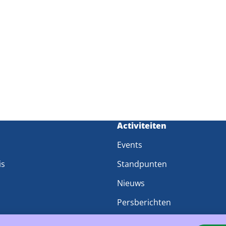
m
Activiteiten
Events
is
Standpunten
Nieuws
Persberichten
groepen