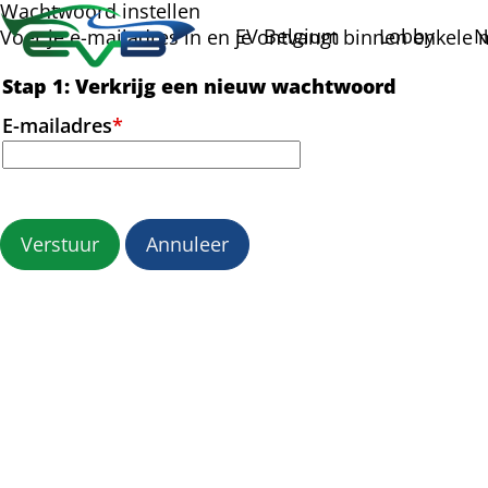
Wachtwoord instellen
EV Belgium
Lobby
N
Voer je e-mailadres in en je ontvangt binnen enkele
Stap 1: Verkrijg een nieuw wachtwoord
E-mailadres
*
Verstuur
Annuleer