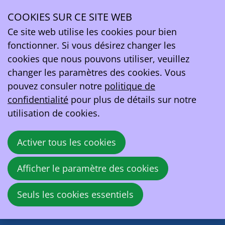
Connexion
COOKIES SUR CE SITE WEB
Se connecter
Ope
Ce site web utilise les cookies pour bien
Adresse e-mail
men
fonctionner. Si vous désirez changer les
cookies que nous pouvons utiliser, veuillez
Mot de passe
changer les paramètres des cookies. Vous
pouvez consuler notre
politique de
Montrer le mot de passe
confidentialité
pour plus de détails sur notre
Mot de passe oublié?
utilisation de cookies.
Activer tous les cookies
Se connecter
Afficher le paramètre des cookies
EV Belgium asbl
Rue de la Loi 81A
Seuls les cookies essentiels
1040 Bruxelles
Belgique