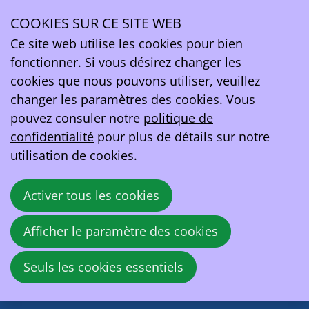
Connexion
COOKIES SUR CE SITE WEB
Se connecter
Ope
Ce site web utilise les cookies pour bien
Adresse e-mail
men
fonctionner. Si vous désirez changer les
cookies que nous pouvons utiliser, veuillez
Mot de passe
changer les paramètres des cookies. Vous
pouvez consuler notre
politique de
Montrer le mot de passe
confidentialité
pour plus de détails sur notre
Mot de passe oublié?
utilisation de cookies.
Activer tous les cookies
Se connecter
Afficher le paramètre des cookies
EV Belgium asbl
Rue de la Loi 81A
Seuls les cookies essentiels
1040 Bruxelles
Belgique